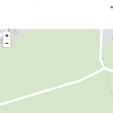
w
+
−