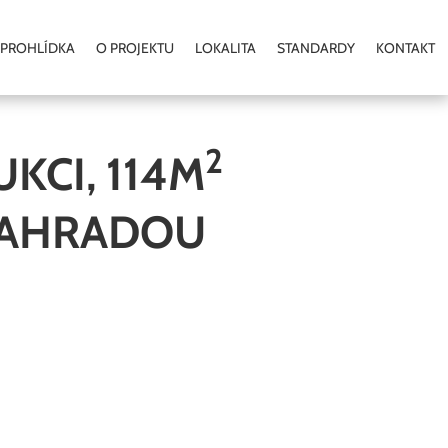
 PROHLÍDKA
O PROJEKTU
LOKALITA
STANDARDY
KONTAKT
2
­CI, 114M
 ZAHRADOU