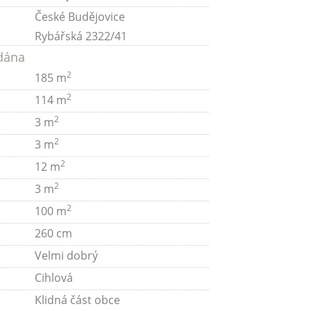
České Budějovice
Rybářská 2322/41
odána
2
185 m
2
114 m
2
3 m
2
3 m
2
12 m
2
3 m
2
100 m
260 cm
Velmi dobrý
Cihlová
Klidná část obce