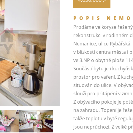
POPIS NEMO
Prodáme velkoryse řešený 
rekonstrukci v rodinném do
Nemanice, ulice Rybářská. J
v blízkosti centra města i 
ve 3.NP o obytné ploše 11
Součástí bytu je i kuchyňsk
prostor pro vaření. Z kuchy
situován do ulice. V obýva
slouží pro přitápění v zim
Z obývacího pokoje je poté
na zahradu. Topení je řeš
takže teplotu v bytě regul
jsou neprůchozí. Z velké př