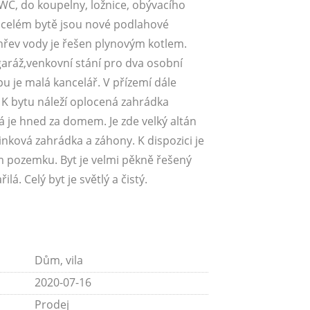
C, do koupelny, ložnice, obývacího
V celém bytě jsou nové podlahové
Ohřev vody je řešen plynovým kotlem.
aráž,venkovní stání pro dva osobní
pu je malá kancelář. V přízemí dále
 K bytu náleží oplocená zahrádka
rá je hned za domem. Je zde velký altán
inková zahrádka a záhony. K dispozici je
ím pozemku. Byt je velmi pěkně řešený
lá. Celý byt je světlý a čistý.
Dům, vila
2020-07-16
Prodej