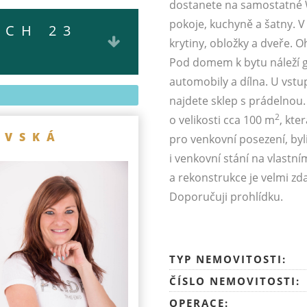
dostanete na samostatné W
pokoje, kuchyně a šatny. 
ÍCH 23
krytiny, obložky a dveře. 
Pod domem k bytu náleží g
automobily a dílna. U vstu
najdete sklep s prádelnou.
2
o velikosti cca 100 m
, kte
OVSKÁ
pro venkovní posezení, byl
i venkovní stání na vlastn
a rekonstrukce je velmi zdaři
Doporučuji prohlídku.
TYP NEMOVITOSTI:
ČÍSLO NEMOVITOSTI:
OPERACE: