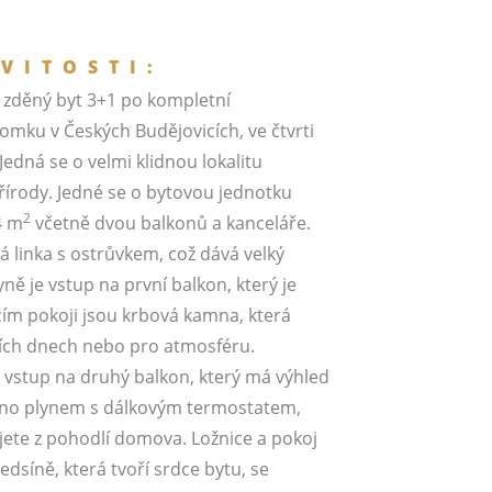
VITOSTI:
zděný byt 3+1 po kompletní
mku v Českých Budějovicích, ve čtvrti
edná se o velmi klidnou lokalitu
přírody. Jedné se o bytovou jednotku
2
4 m
včetně dvou balkonů a kanceláře.
á linka s ostrůvkem, což dává velký
ně je vstup na první balkon, který je
cím pokoji jsou krbová kamna, která
ních dnech nebo pro atmosféru.
 vstup na druhý balkon, který má výhled
eno plynem s dálkovým termostatem,
ujete z pohodlí domova. Ložnice a pokoj
edsíně, která tvoří srdce bytu, se