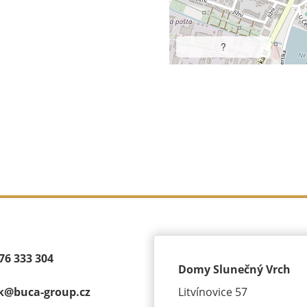
?
76 333 304
Domy Slunečný Vrch
k@
buca-group.cz
Litvínovice 57