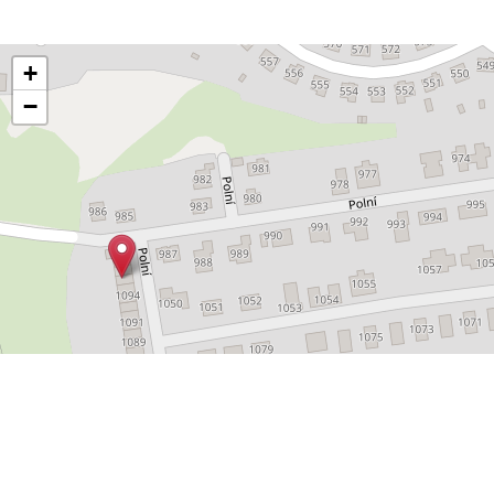
+
−
Leaflet
OpenStreetMap
|
©