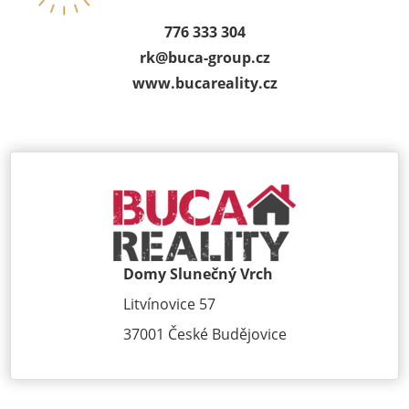
776 333 304
rk@
buca-group.cz
www.bucareality.cz
Domy Slunečný Vrch
Litvínovice 57
37001 České Budějovice